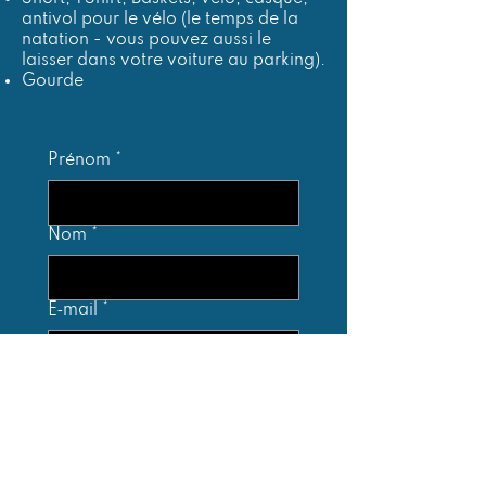
antivol pour le vélo (le temps de la
natation - vous pouvez aussi le
laisser dans votre voiture au parking).
Gourde
Prénom
*
Nom
*
E‑mail
*
Téléphone
*
Date de naissance
*